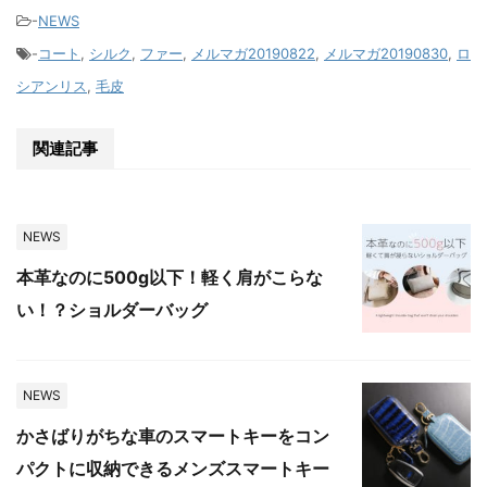
-
NEWS
-
コート
,
シルク
,
ファー
,
メルマガ20190822
,
メルマガ20190830
,
ロ
シアンリス
,
毛皮
関連記事
NEWS
本革なのに500g以下！軽く肩がこらな
い！？ショルダーバッグ
NEWS
かさばりがちな車のスマートキーをコン
パクトに収納できるメンズスマートキー