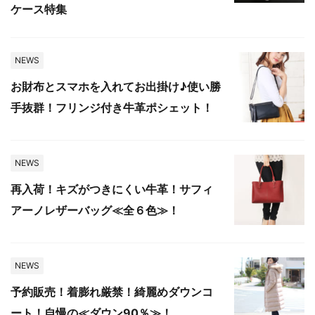
ケース特集
NEWS
お財布とスマホを入れてお出掛け♪使い勝
手抜群！フリンジ付き牛革ポシェット！
NEWS
再入荷！キズがつきにくい牛革！サフィ
アーノレザーバッグ≪全６色≫！
NEWS
予約販売！着膨れ厳禁！綺麗めダウンコ
ート！自慢の≪ダウン90％≫！