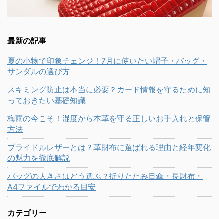
最新の記事
夏の小物で印象チェンジ！7月に使いたい帽子・バッグ・
サンダルの選び方
スキミング防止は本当に必要？カード情報を守るために知
っておきたい基礎知識
梅雨の今こそ！湿度から本革を守る正しいお手入れと保管
方法
ブライドルレザーとは？革財布に選ばれる理由と経年変化
の魅力を徹底解説
バッグの大きさはどう選ぶ？折りたたみ日傘・長財布・
A4ファイルでわかる目安
カテゴリー