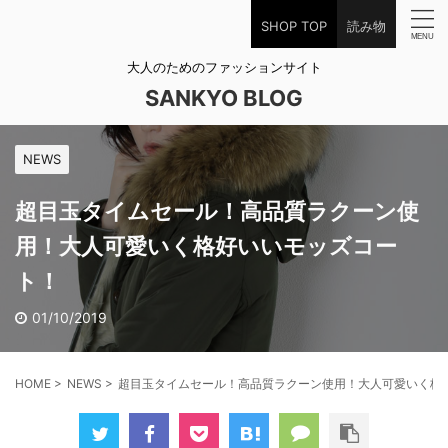
SHOP TOP
読み物
大人のためのファッションサイト
SANKYO BLOG
NEWS
超目玉タイムセール！高品質ラクーン使
用！大人可愛いく格好いいモッズコー
ト！
01/10/2019
HOME
>
NEWS
>
超目玉タイムセール！高品質ラクーン使用！大人可愛いく格