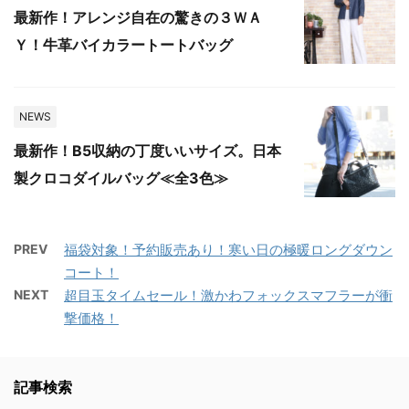
最新作！アレンジ自在の驚きの３ＷＡ
Ｙ！牛革バイカラートートバッグ
NEWS
最新作！B5収納の丁度いいサイズ。日本
製クロコダイルバッグ≪全3色≫
PREV
福袋対象！予約販売あり！寒い日の極暖ロングダウン
コート！
NEXT
超目玉タイムセール！激かわフォックスマフラーが衝
撃価格！
記事検索