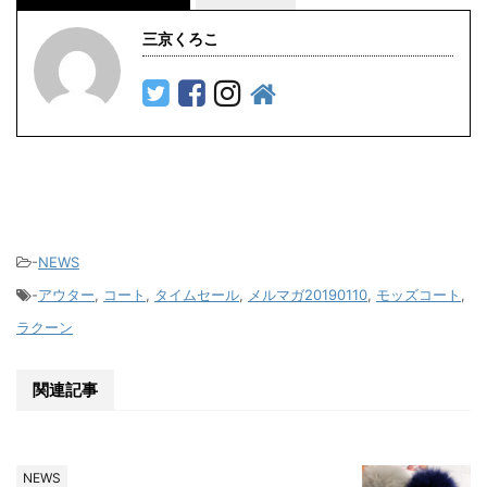
三京くろこ
-
NEWS
-
アウター
,
コート
,
タイムセール
,
メルマガ20190110
,
モッズコート
,
ラクーン
関連記事
NEWS