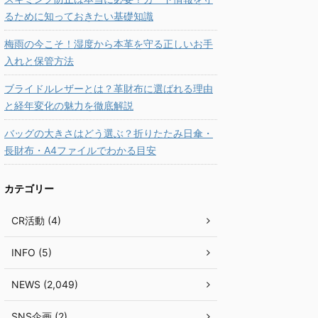
るために知っておきたい基礎知識
梅雨の今こそ！湿度から本革を守る正しいお手
入れと保管方法
ブライドルレザーとは？革財布に選ばれる理由
と経年変化の魅力を徹底解説
バッグの大きさはどう選ぶ？折りたたみ日傘・
長財布・A4ファイルでわかる目安
カテゴリー
CR活動 (4)
INFO (5)
NEWS (2,049)
SNS企画 (2)