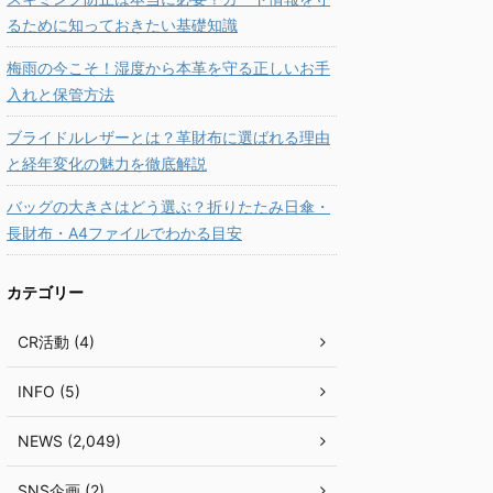
るために知っておきたい基礎知識
梅雨の今こそ！湿度から本革を守る正しいお手
入れと保管方法
ブライドルレザーとは？革財布に選ばれる理由
と経年変化の魅力を徹底解説
バッグの大きさはどう選ぶ？折りたたみ日傘・
長財布・A4ファイルでわかる目安
カテゴリー
CR活動 (4)
INFO (5)
NEWS (2,049)
SNS企画 (2)