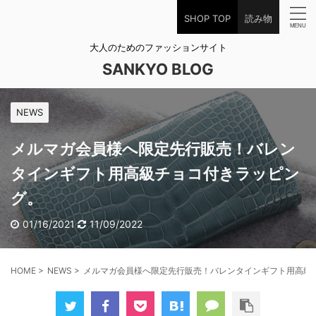
SHOP TOP
読み物
大人のためのファッションサイト
SANKYO BLOG
NEWS
メルマガ会員様へ限定先行販売！バレン
タインギフト用高級チョコ付きラッピン
グ。
01/16/2021
11/09/2022
HOME
>
NEWS
>
メルマガ会員様へ限定先行販売！バレンタインギフト用高級