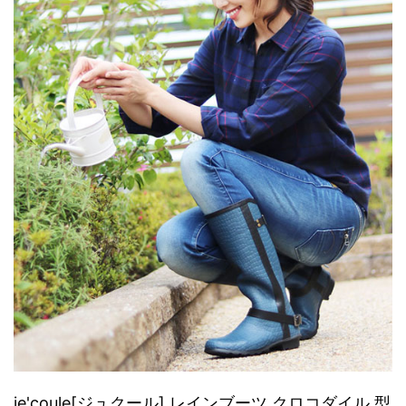
je'coule[ジュクール] レインブーツ クロコダイル 型