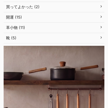
買ってよかった (2)
開運 (15)
革小物 (11)
靴 (5)