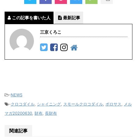
この記事を書いた人
最新記事
三京くろこ
-
NEWS
-
クロコダイル
,
シャイニング
,
スモールクロコダイル
,
ポロサス
,
メル
マガ20200630
,
財布
,
長財布
関連記事