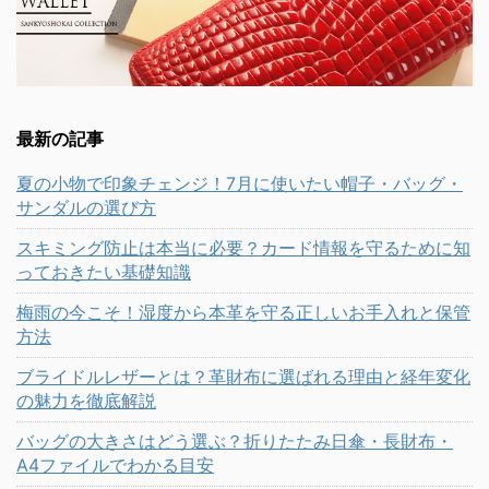
最新の記事
夏の小物で印象チェンジ！7月に使いたい帽子・バッグ・
サンダルの選び方
スキミング防止は本当に必要？カード情報を守るために知
っておきたい基礎知識
梅雨の今こそ！湿度から本革を守る正しいお手入れと保管
方法
ブライドルレザーとは？革財布に選ばれる理由と経年変化
の魅力を徹底解説
バッグの大きさはどう選ぶ？折りたたみ日傘・長財布・
A4ファイルでわかる目安