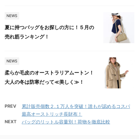
NEWS
夏に持つバッグをお探しの方に！５月の
売れ筋ランキング！
NEWS
柔らか毛皮のオーストラリアムートン！
大人の冬は防寒だって≪美しく≫！
PREV
累計販売個数２.１万人を突破！誰もが認めるコスパ
最高オーストリッチ長財布！
NEXT
バッグのリットル容量別！荷物を徹底比較