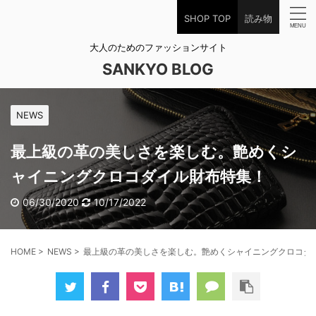
SHOP TOP
読み物
大人のためのファッションサイト
SANKYO BLOG
NEWS
最上級の革の美しさを楽しむ。艶めくシ
ャイニングクロコダイル財布特集！
06/30/2020
10/17/2022
HOME
>
NEWS
>
最上級の革の美しさを楽しむ。艶めくシャイニングクロコダ