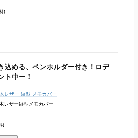
料)
き込める、ペンホルダー付き！ロデ
ント中ー！
栃木レザー縦型メモカバー
料)