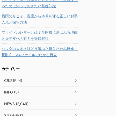
るために知っておきたい基礎知識
梅雨の今こそ！湿度から本革を守る正しいお手
入れと保管方法
ブライドルレザーとは？革財布に選ばれる理由
と経年変化の魅力を徹底解説
バッグの大きさはどう選ぶ？折りたたみ日傘・
長財布・A4ファイルでわかる目安
カテゴリー
CR活動 (4)
INFO (5)
NEWS (2,049)
SNS企画 (2)