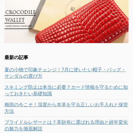
最新の記事
夏の小物で印象チェンジ！7月に使いたい帽子・バッグ・
サンダルの選び方
スキミング防止は本当に必要？カード情報を守るために知
っておきたい基礎知識
梅雨の今こそ！湿度から本革を守る正しいお手入れと保管
方法
ブライドルレザーとは？革財布に選ばれる理由と経年変化
の魅力を徹底解説