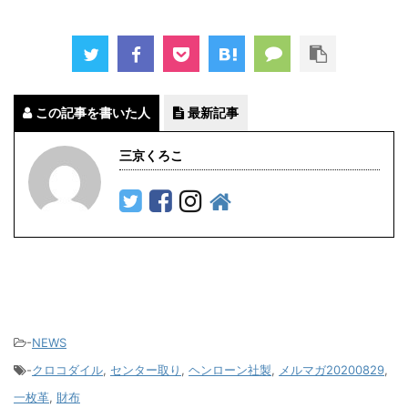
この記事を書いた人
最新記事
三京くろこ
-
NEWS
-
クロコダイル
,
センター取り
,
ヘンローン社製
,
メルマガ20200829
,
一枚革
,
財布