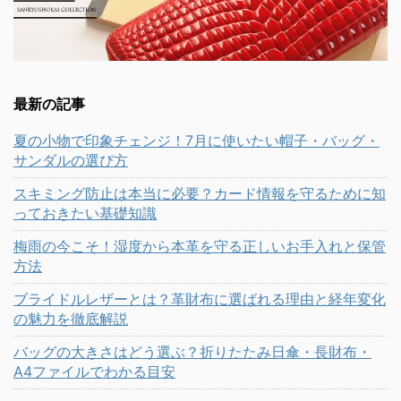
最新の記事
夏の小物で印象チェンジ！7月に使いたい帽子・バッグ・
サンダルの選び方
スキミング防止は本当に必要？カード情報を守るために知
っておきたい基礎知識
梅雨の今こそ！湿度から本革を守る正しいお手入れと保管
方法
ブライドルレザーとは？革財布に選ばれる理由と経年変化
の魅力を徹底解説
バッグの大きさはどう選ぶ？折りたたみ日傘・長財布・
A4ファイルでわかる目安