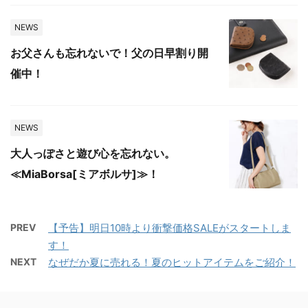
NEWS
お父さんも忘れないで！父の日早割り開
催中！
NEWS
大人っぽさと遊び心を忘れない。
≪MiaBorsa[ミアボルサ]≫！
PREV
【予告】明日10時より衝撃価格SALEがスタートしま
す！
NEXT
なぜだか夏に売れる！夏のヒットアイテムをご紹介！