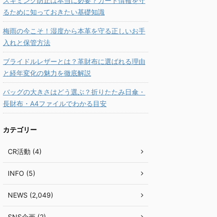
スキミング防止は本当に必要？カード情報を守
るために知っておきたい基礎知識
梅雨の今こそ！湿度から本革を守る正しいお手
入れと保管方法
ブライドルレザーとは？革財布に選ばれる理由
と経年変化の魅力を徹底解説
バッグの大きさはどう選ぶ？折りたたみ日傘・
長財布・A4ファイルでわかる目安
カテゴリー
CR活動 (4)
INFO (5)
NEWS (2,049)
SNS企画 (2)