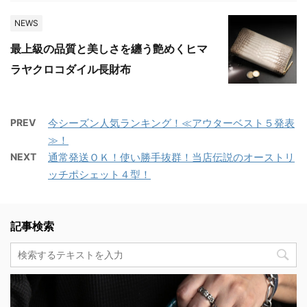
NEWS
最上級の品質と美しさを纏う艶めくヒマ
ラヤクロコダイル長財布
PREV
今シーズン人気ランキング！≪アウターベスト５発表
≫！
NEXT
通常発送ＯＫ！使い勝手抜群！当店伝説のオーストリ
ッチポシェット４型！
記事検索