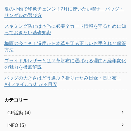
夏の小物で印象チェンジ！7月に使いたい帽子・バッグ・
サンダルの選び方
スキミング防止は本当に必要？カード情報を守るために知
っておきたい基礎知識
梅雨の今こそ！湿度から本革を守る正しいお手入れと保管
方法
ブライドルレザーとは？革財布に選ばれる理由と経年変化
の魅力を徹底解説
バッグの大きさはどう選ぶ？折りたたみ日傘・長財布・
A4ファイルでわかる目安
カテゴリー
CR活動 (4)
INFO (5)