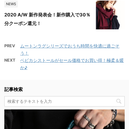
NEWS
2020 A/W 新作発表会！新作購入で30％
分クーポン還元！
PREV
ムートンラグシリーズでおうち時間を快適に過ごそ
う！
NEXT
ベビカシストールがセール価格でお買い得！極柔＆暖
か♪
記事検索