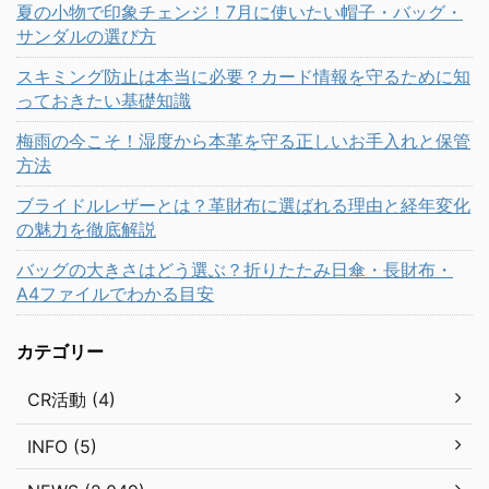
夏の小物で印象チェンジ！7月に使いたい帽子・バッグ・
サンダルの選び方
スキミング防止は本当に必要？カード情報を守るために知
っておきたい基礎知識
梅雨の今こそ！湿度から本革を守る正しいお手入れと保管
方法
ブライドルレザーとは？革財布に選ばれる理由と経年変化
の魅力を徹底解説
バッグの大きさはどう選ぶ？折りたたみ日傘・長財布・
A4ファイルでわかる目安
カテゴリー
CR活動 (4)
INFO (5)