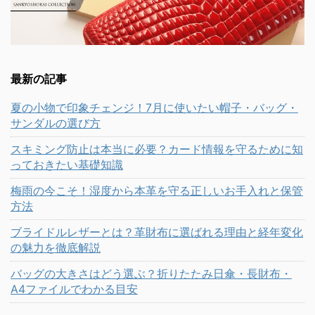
最新の記事
夏の小物で印象チェンジ！7月に使いたい帽子・バッグ・
サンダルの選び方
スキミング防止は本当に必要？カード情報を守るために知
っておきたい基礎知識
梅雨の今こそ！湿度から本革を守る正しいお手入れと保管
方法
ブライドルレザーとは？革財布に選ばれる理由と経年変化
の魅力を徹底解説
バッグの大きさはどう選ぶ？折りたたみ日傘・長財布・
A4ファイルでわかる目安