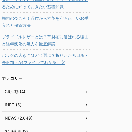
るために知っておきたい基礎知識
梅雨の今こそ！湿度から本革を守る正しいお手
入れと保管方法
ブライドルレザーとは？革財布に選ばれる理由
と経年変化の魅力を徹底解説
バッグの大きさはどう選ぶ？折りたたみ日傘・
長財布・A4ファイルでわかる目安
カテゴリー
CR活動 (4)
INFO (5)
NEWS (2,049)
SNS企画 (2)