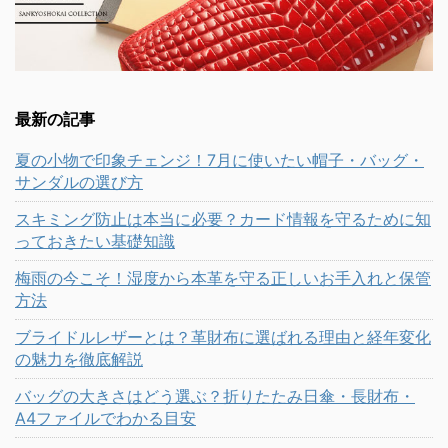
最新の記事
夏の小物で印象チェンジ！7月に使いたい帽子・バッグ・
サンダルの選び方
スキミング防止は本当に必要？カード情報を守るために知
っておきたい基礎知識
梅雨の今こそ！湿度から本革を守る正しいお手入れと保管
方法
ブライドルレザーとは？革財布に選ばれる理由と経年変化
の魅力を徹底解説
バッグの大きさはどう選ぶ？折りたたみ日傘・長財布・
A4ファイルでわかる目安