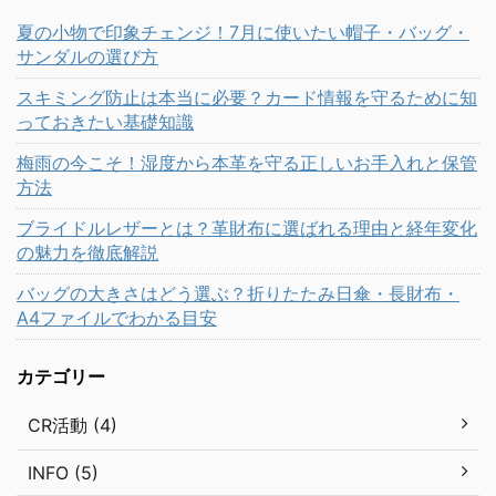
夏の小物で印象チェンジ！7月に使いたい帽子・バッグ・
サンダルの選び方
スキミング防止は本当に必要？カード情報を守るために知
っておきたい基礎知識
梅雨の今こそ！湿度から本革を守る正しいお手入れと保管
方法
ブライドルレザーとは？革財布に選ばれる理由と経年変化
の魅力を徹底解説
バッグの大きさはどう選ぶ？折りたたみ日傘・長財布・
A4ファイルでわかる目安
カテゴリー
CR活動 (4)
INFO (5)