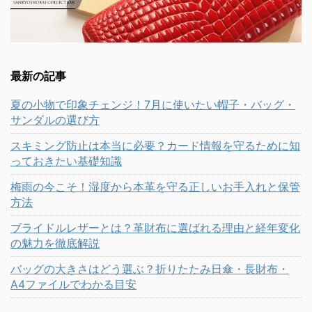
最新の記事
夏の小物で印象チェンジ！7月に使いたい帽子・バッグ・
サンダルの選び方
スキミング防止は本当に必要？カード情報を守るために知
っておきたい基礎知識
梅雨の今こそ！湿度から本革を守る正しいお手入れと保管
方法
ブライドルレザーとは？革財布に選ばれる理由と経年変化
の魅力を徹底解説
バッグの大きさはどう選ぶ？折りたたみ日傘・長財布・
A4ファイルでわかる目安