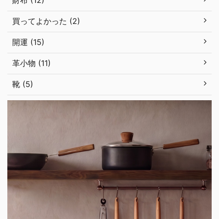
買ってよかった (2)
開運 (15)
革小物 (11)
靴 (5)