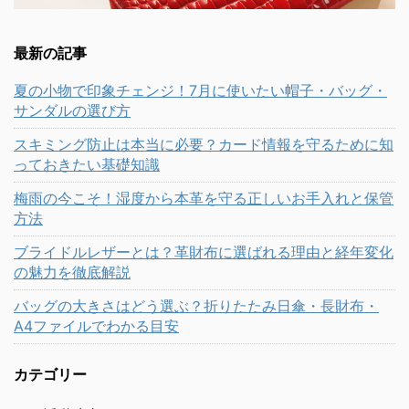
最新の記事
夏の小物で印象チェンジ！7月に使いたい帽子・バッグ・
サンダルの選び方
スキミング防止は本当に必要？カード情報を守るために知
っておきたい基礎知識
梅雨の今こそ！湿度から本革を守る正しいお手入れと保管
方法
ブライドルレザーとは？革財布に選ばれる理由と経年変化
の魅力を徹底解説
バッグの大きさはどう選ぶ？折りたたみ日傘・長財布・
A4ファイルでわかる目安
カテゴリー