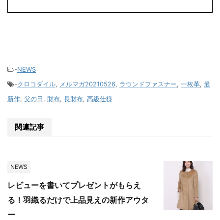
-
NEWS
-
クロコダイル
,
メルマガ20210526
,
ラウンドファスナー
,
一枚革
,
最
新作
,
父の日
,
財布
,
長財布
,
高級仕様
関連記事
NEWS
レビューを書いてプレゼントがもらえ
る！羽織るだけで上品見えの新作アウタ
ー