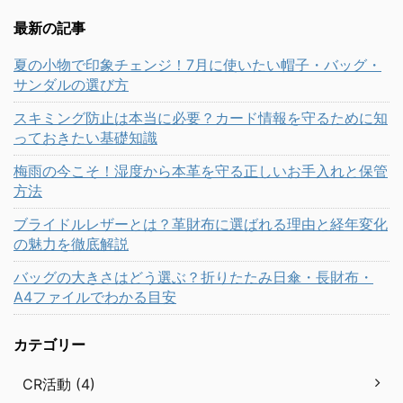
最新の記事
夏の小物で印象チェンジ！7月に使いたい帽子・バッグ・
サンダルの選び方
スキミング防止は本当に必要？カード情報を守るために知
っておきたい基礎知識
梅雨の今こそ！湿度から本革を守る正しいお手入れと保管
方法
ブライドルレザーとは？革財布に選ばれる理由と経年変化
の魅力を徹底解説
バッグの大きさはどう選ぶ？折りたたみ日傘・長財布・
A4ファイルでわかる目安
カテゴリー
CR活動 (4)