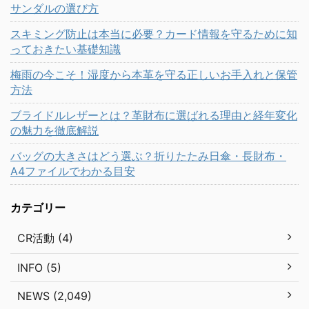
サンダルの選び方
スキミング防止は本当に必要？カード情報を守るために知
っておきたい基礎知識
梅雨の今こそ！湿度から本革を守る正しいお手入れと保管
方法
ブライドルレザーとは？革財布に選ばれる理由と経年変化
の魅力を徹底解説
バッグの大きさはどう選ぶ？折りたたみ日傘・長財布・
A4ファイルでわかる目安
カテゴリー
CR活動 (4)
INFO (5)
NEWS (2,049)