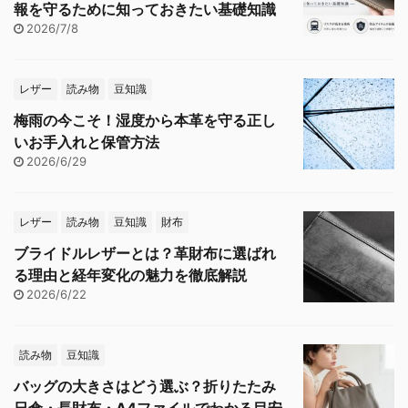
報を守るために知っておきたい基礎知識
2026/7/8
レザー
読み物
豆知識
梅雨の今こそ！湿度から本革を守る正し
いお手入れと保管方法
2026/6/29
レザー
読み物
豆知識
財布
ブライドルレザーとは？革財布に選ばれ
る理由と経年変化の魅力を徹底解説
2026/6/22
読み物
豆知識
バッグの大きさはどう選ぶ？折りたたみ
日傘・長財布・A4ファイルでわかる目安