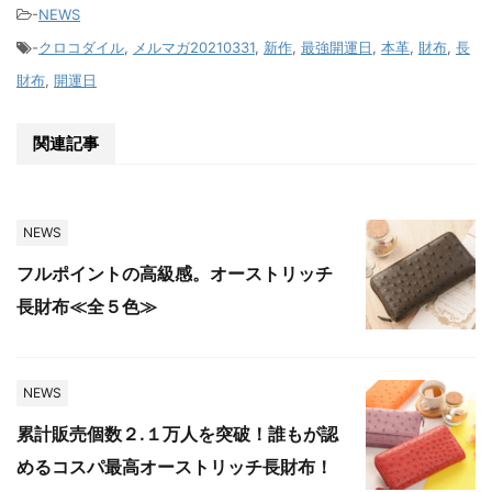
-
NEWS
-
クロコダイル
,
メルマガ20210331
,
新作
,
最強開運日
,
本革
,
財布
,
長
財布
,
開運日
関連記事
NEWS
フルポイントの高級感。オーストリッチ
長財布≪全５色≫
NEWS
累計販売個数２.１万人を突破！誰もが認
めるコスパ最高オーストリッチ長財布！