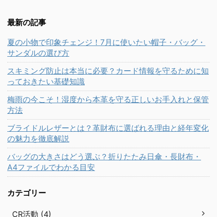
最新の記事
夏の小物で印象チェンジ！7月に使いたい帽子・バッグ・
サンダルの選び方
スキミング防止は本当に必要？カード情報を守るために知
っておきたい基礎知識
梅雨の今こそ！湿度から本革を守る正しいお手入れと保管
方法
ブライドルレザーとは？革財布に選ばれる理由と経年変化
の魅力を徹底解説
バッグの大きさはどう選ぶ？折りたたみ日傘・長財布・
A4ファイルでわかる目安
カテゴリー
CR活動 (4)