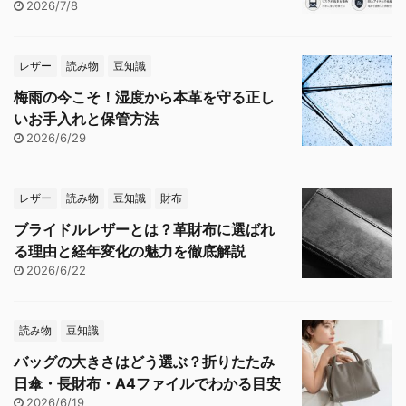
2026/7/8
レザー
読み物
豆知識
梅雨の今こそ！湿度から本革を守る正し
いお手入れと保管方法
2026/6/29
レザー
読み物
豆知識
財布
ブライドルレザーとは？革財布に選ばれ
る理由と経年変化の魅力を徹底解説
2026/6/22
読み物
豆知識
バッグの大きさはどう選ぶ？折りたたみ
日傘・長財布・A4ファイルでわかる目安
2026/6/19