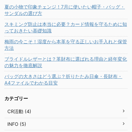
夏の小物で印象チェンジ！7月に使いたい帽子・バッグ・
サンダルの選び方
スキミング防止は本当に必要？カード情報を守るために知
っておきたい基礎知識
梅雨の今こそ！湿度から本革を守る正しいお手入れと保管
方法
ブライドルレザーとは？革財布に選ばれる理由と経年変化
の魅力を徹底解説
バッグの大きさはどう選ぶ？折りたたみ日傘・長財布・
A4ファイルでわかる目安
カテゴリー
CR活動 (4)
INFO (5)