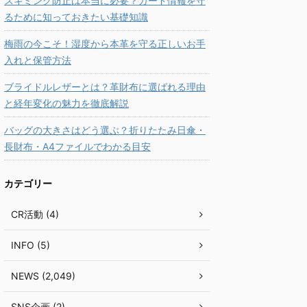
スキミング防止は本当に必要？カード情報を守
るために知っておきたい基礎知識
梅雨の今こそ！湿度から本革を守る正しいお手
入れと保管方法
ブライドルレザーとは？革財布に選ばれる理由
と経年変化の魅力を徹底解説
バッグの大きさはどう選ぶ？折りたたみ日傘・
長財布・A4ファイルでわかる目安
カテゴリー
CR活動 (4)
INFO (5)
NEWS (2,049)
SNS企画 (2)