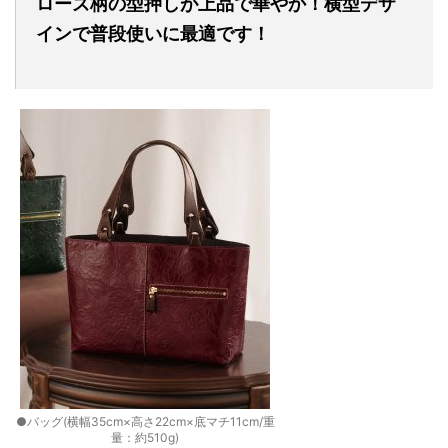
ローズ柄の型押しが上品で華やか！横型デザ
インで普段使いに最適です！
●バッグ(横幅35cm×高さ22cm×底マチ11cm/重
量：約510g)