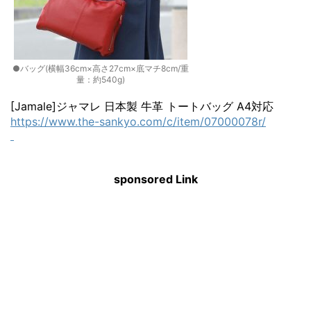
●バッグ(横幅36cm×高さ27cm×底マチ8cm/重
量：約540g)
[Jamale]ジャマレ 日本製 牛革 トートバッグ A4対応
https://www.the-sankyo.com/c/item/07000078r/
sponsored Link