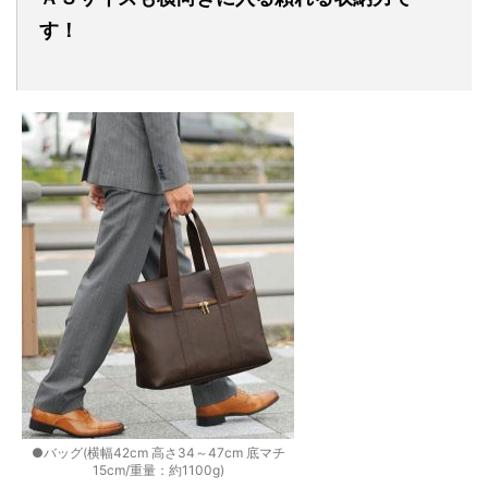
す！
●バッグ(横幅42cm 高さ34～47cm 底マチ
15cm/重量：約1100g)