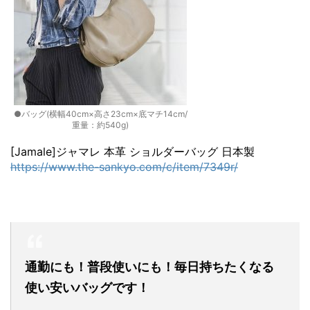
●バッグ(横幅40cm×高さ23cm×底マチ14cm/
重量：約540g)
[Jamale]ジャマレ 本革 ショルダーバッグ 日本製
https://www.the-sankyo.com/c/item/7349r/
通勤にも！普段使いにも！毎日持ちたくなる
使い安いバッグです！