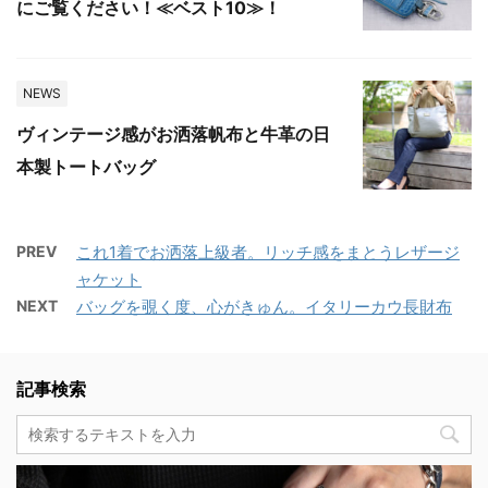
にご覧ください！≪ベスト10≫！
NEWS
ヴィンテージ感がお洒落帆布と牛革の日
本製トートバッグ
PREV
これ1着でお洒落上級者。リッチ感をまとうレザージ
ャケット
NEXT
バッグを覗く度、心がきゅん。イタリーカウ長財布
記事検索