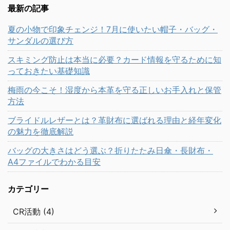
最新の記事
夏の小物で印象チェンジ！7月に使いたい帽子・バッグ・
サンダルの選び方
スキミング防止は本当に必要？カード情報を守るために知
っておきたい基礎知識
梅雨の今こそ！湿度から本革を守る正しいお手入れと保管
方法
ブライドルレザーとは？革財布に選ばれる理由と経年変化
の魅力を徹底解説
バッグの大きさはどう選ぶ？折りたたみ日傘・長財布・
A4ファイルでわかる目安
カテゴリー
CR活動 (4)