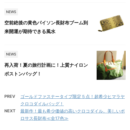
NEWS
空前絶後の黄色パイソン長財布ブーム到
来開運が期待できる風水
NEWS
再入荷！夏の旅行計画に！上質ナイロン
ボストンバッグ！
PREV
ゴールドファスナータイプ限定５点！超希少ヒマラヤ
クロコダイルバッグ！
NEXT
最新作！最も希少価値の高いクロコダイル。美しいポ
ロサス長財布≪全17色≫