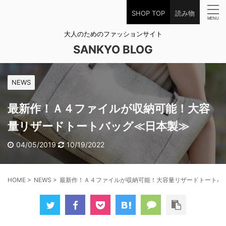
SHOP TOP
読み物
大人のためのファッションサイト
SANKYO BLOG
NEWS
最新作！Ａ４ファイルが収納可能！大容
量リザードトートバッグ≪日本製≫
04/05/2019
10/19/2022
HOME
>
NEWS
>
最新作！Ａ４ファイルが収納可能！大容量リザードトートバ