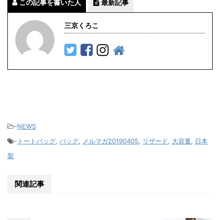
この記事を書いた人
最新記事
三京くろこ
-
NEWS
-
トートバッグ
,
バッグ
,
メルマガ20190405
,
リザード
,
大容量
,
日本
製
関連記事