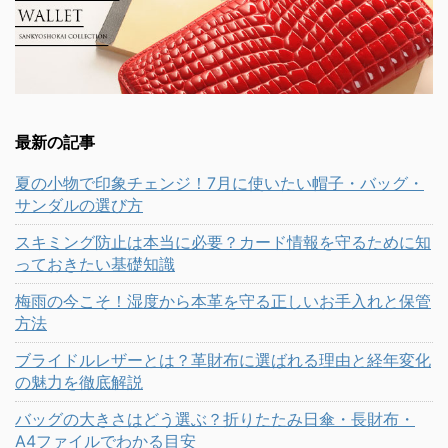
最新の記事
夏の小物で印象チェンジ！7月に使いたい帽子・バッグ・
サンダルの選び方
スキミング防止は本当に必要？カード情報を守るために知
っておきたい基礎知識
梅雨の今こそ！湿度から本革を守る正しいお手入れと保管
方法
ブライドルレザーとは？革財布に選ばれる理由と経年変化
の魅力を徹底解説
バッグの大きさはどう選ぶ？折りたたみ日傘・長財布・
A4ファイルでわかる目安