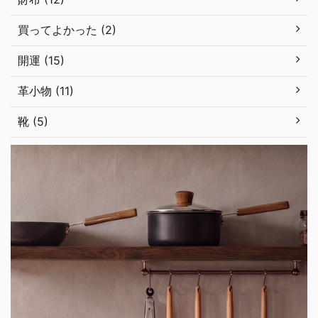
買ってよかった (2)
開運 (15)
革小物 (11)
靴 (5)