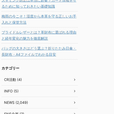
スキミング防止は本当に必要？カード情報を守
るために知っておきたい基礎知識
梅雨の今こそ！湿度から本革を守る正しいお手
入れと保管方法
ブライドルレザーとは？革財布に選ばれる理由
と経年変化の魅力を徹底解説
バッグの大きさはどう選ぶ？折りたたみ日傘・
長財布・A4ファイルでわかる目安
カテゴリー
CR活動 (4)
INFO (5)
NEWS (2,049)
SNS企画 (2)