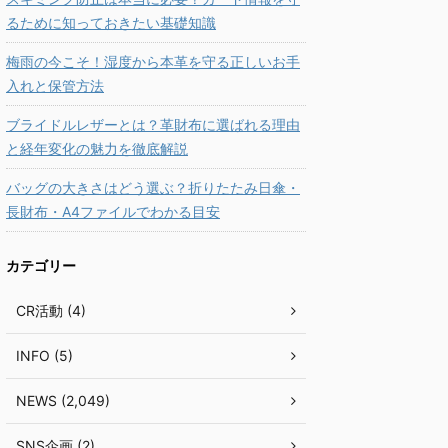
るために知っておきたい基礎知識
梅雨の今こそ！湿度から本革を守る正しいお手
入れと保管方法
ブライドルレザーとは？革財布に選ばれる理由
と経年変化の魅力を徹底解説
バッグの大きさはどう選ぶ？折りたたみ日傘・
長財布・A4ファイルでわかる目安
カテゴリー
CR活動 (4)
INFO (5)
NEWS (2,049)
SNS企画 (2)