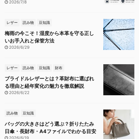
2026/7/8
レザー
読み物
豆知識
梅雨の今こそ！湿度から本革を守る正し
いお手入れと保管方法
2026/6/29
レザー
読み物
豆知識
財布
ブライドルレザーとは？革財布に選ばれ
る理由と経年変化の魅力を徹底解説
2026/6/22
読み物
豆知識
バッグの大きさはどう選ぶ？折りたたみ
日傘・長財布・A4ファイルでわかる目安
2026/6/19