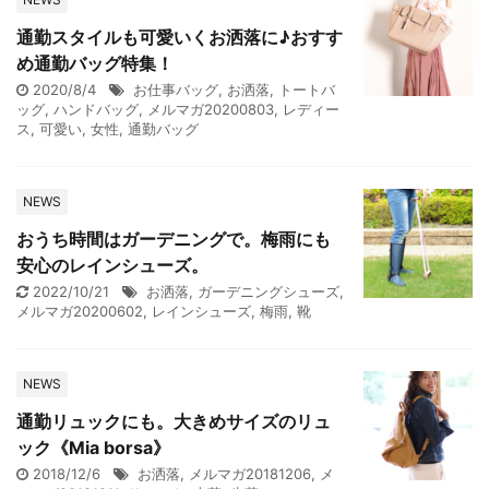
通勤スタイルも可愛いくお洒落に♪おすす
め通勤バッグ特集！
2020/8/4
お仕事バッグ
,
お洒落
,
トートバ
ッグ
,
ハンドバッグ
,
メルマガ20200803
,
レディー
ス
,
可愛い
,
女性
,
通勤バッグ
NEWS
おうち時間はガーデニングで。梅雨にも
安心のレインシューズ。
2022/10/21
お洒落
,
ガーデニングシューズ
,
メルマガ20200602
,
レインシューズ
,
梅雨
,
靴
NEWS
通勤リュックにも。大きめサイズのリュ
ック《Mia borsa》
2018/12/6
お洒落
,
メルマガ20181206
,
メ