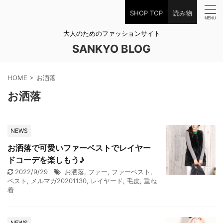
SHOP TOP
読み物
大人のためのファッションサイト
SANKYO BLOG
HOME
>
お洒落
お洒落
NEWS
お洒落で可愛いファーベストでレイヤー
ドコーデを楽しもう♪
2022/9/29
お洒落
,
ファー
,
ファーベスト
,
ベスト
,
メルマガ20201130
,
レイヤード
,
毛皮
,
重ね
着
NEWS