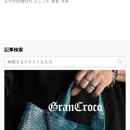
ルマガ20181211
,
リュック
,
本革
,
牛革
記事検索