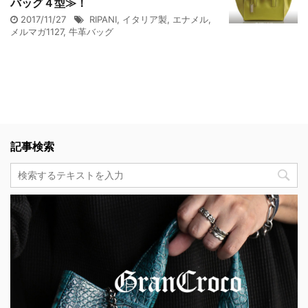
バッグ４型≫！
2017/11/27
RIPANI
,
イタリア製
,
エナメル
,
メルマガ1127
,
牛革バッグ
記事検索