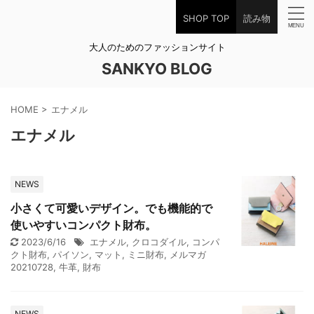
SHOP TOP
読み物
大人のためのファッションサイト
SANKYO BLOG
HOME
>
エナメル
エナメル
NEWS
小さくて可愛いデザイン。でも機能的で
使いやすいコンパクト財布。
2023/6/16
エナメル
,
クロコダイル
,
コンパ
クト財布
,
パイソン
,
マット
,
ミニ財布
,
メルマガ
20210728
,
牛革
,
財布
NEWS