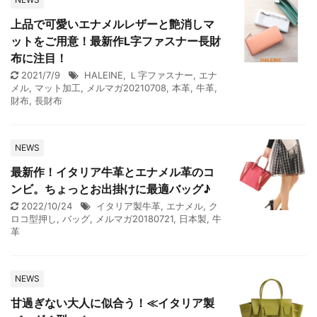
上品で可愛いエナメルレザーと艶消しマ
ットをご用意！最新作L字ファスナー長財
布に注目！
2021/7/9
HALEINE
,
Ｌ字ファスナー
,
エナ
メル
,
マット加工
,
メルマガ20210708
,
本革
,
牛革
,
財布
,
長財布
NEWS
最新作！イタリア牛革とエナメル革のコ
ンビ。ちょっとお出掛けに最適バッグ♪
2022/10/24
イタリア製牛革
,
エナメル
,
ク
ロコ型押し
,
バッグ
,
メルマガ20180721
,
日本製
,
牛
革
NEWS
甘過ぎない大人に似合う！≪イタリア製