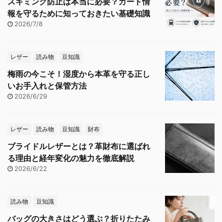
スキミング防止は本当に必要？カード情
報を守るために知っておきたい基礎知識
2026/7/8
レザー
読み物
豆知識
梅雨の今こそ！湿度から本革を守る正し
いお手入れと保管方法
2026/6/29
レザー
読み物
豆知識
財布
ブライドルレザーとは？革財布に選ばれ
る理由と経年変化の魅力を徹底解説
2026/6/22
読み物
豆知識
バッグの大きさはどう選ぶ？折りたたみ