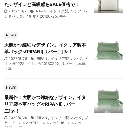
たデザインと高級感をSALE価格で！
2022/10/7
RIPANI
,
イタリア製
,
バッグ
,
ハ
ンドバッグ
,
メルマガ20180725
,
牛革
NEWS
大胆かつ繊細なデザイン。イタリア製本
革バッグ≪RIPANI[リパー二]≫！
2022/9/29
RIPANI
,
イタリア製
,
バッグ
,
メ
ルマガ0223
,
メルマガ20180302
,
リパーニ
,
本革
,
牛革
NEWS
最新作！大胆かつ繊細なデザイン。イタ
リア製本革バッグ≪RIPANI[リパー
二]≫！
2022/9/29
RIPANI
,
イタリア製
,
バッグ
,
ブ
ランド
,
メルマガ0111
,
メルマガ0116
,
メルマガ