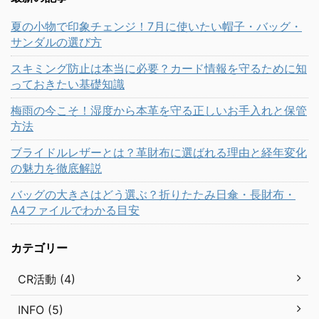
夏の小物で印象チェンジ！7月に使いたい帽子・バッグ・
サンダルの選び方
スキミング防止は本当に必要？カード情報を守るために知
っておきたい基礎知識
梅雨の今こそ！湿度から本革を守る正しいお手入れと保管
方法
ブライドルレザーとは？革財布に選ばれる理由と経年変化
の魅力を徹底解説
バッグの大きさはどう選ぶ？折りたたみ日傘・長財布・
A4ファイルでわかる目安
カテゴリー
CR活動 (4)
INFO (5)