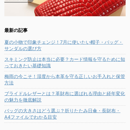
最新の記事
夏の小物で印象チェンジ！7月に使いたい帽子・バッグ・
サンダルの選び方
スキミング防止は本当に必要？カード情報を守るために知
っておきたい基礎知識
梅雨の今こそ！湿度から本革を守る正しいお手入れと保管
方法
ブライドルレザーとは？革財布に選ばれる理由と経年変化
の魅力を徹底解説
バッグの大きさはどう選ぶ？折りたたみ日傘・長財布・
A4ファイルでわかる目安