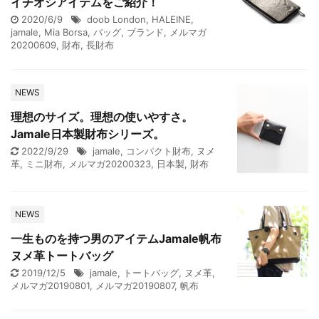
イチオシアイテムをご紹介！
2020/6/9
doob London
,
HALEINE
,
jamale
,
Mia Borsa
,
バッグ
,
ブランド
,
メルマガ
20200609
,
財布
,
長財布
NEWS
理想のサイズ。理想の使いやすさ。
Jamale日本製財布シリーズ。
2022/9/29
jamale
,
コンパクト財布
,
ヌメ
革
,
ミニ財布
,
メルマガ20200323
,
日本製
,
財布
NEWS
一生ものを持つ男のアイテムJamale帆布
ヌメ革トートバッグ
2019/12/5
jamale
,
トートバッグ
,
ヌメ革
,
メルマガ20190801
,
メルマガ20190807
,
帆布