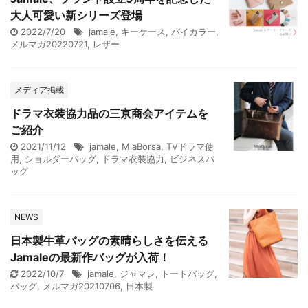
大人可愛い新シリーズ登場
2022/7/20
jamale
,
キーケース
,
バイカラー
,
メルマガ20220721
,
レザー
メディア掲載
ドラマ衣装協力品の三京商会アイテムを
ご紹介
2021/11/12
jamale
,
MiaBorsa
,
TVドラマ使
用
,
ショルダーバッグ
,
ドラマ衣装協力
,
ビジネスバ
ッグ
NEWS
日本製牛革バッグの素晴らしさを伝える
Jamaleの最新作バッグが入荷！
2022/10/7
jamale
,
ジャマレ
,
トートバッグ
,
バッグ
,
メルマガ20210706
,
日本製