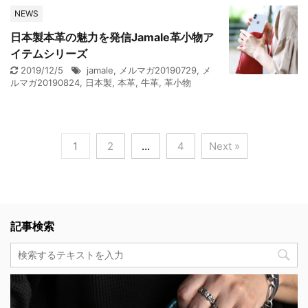
NEWS
日本製本革の魅力を発信Jamale革小物ア
イテムシリーズ
2019/12/5
jamale
,
メルマガ20190729
,
メ
ルマガ20190824
,
日本製
,
本革
,
牛革
,
革小物
1
2
…
4
Next »
記事検索