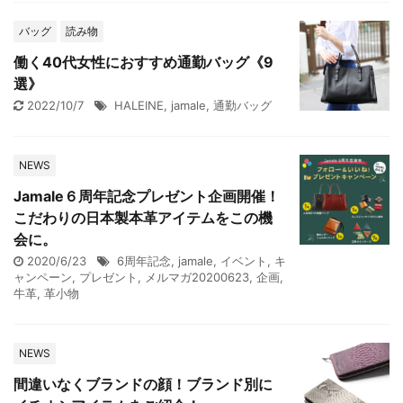
バッグ
読み物
働く40代女性におすすめ通勤バッグ《9
選》
2022/10/7
HALEINE
,
jamale
,
通勤バッグ
NEWS
Jamale６周年記念プレゼント企画開催！
こだわりの日本製本革アイテムをこの機
会に。
2020/6/23
6周年記念
,
jamale
,
イベント
,
キ
ャンペーン
,
プレゼント
,
メルマガ20200623
,
企画
,
牛革
,
革小物
NEWS
間違いなくブランドの顔！ブランド別に