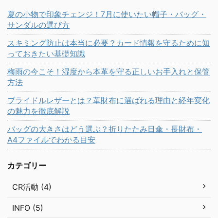
夏の小物で印象チェンジ！7月に使いたい帽子・バッグ・
サンダルの選び方
スキミング防止は本当に必要？カード情報を守るために知
っておきたい基礎知識
梅雨の今こそ！湿度から本革を守る正しいお手入れと保管
方法
ブライドルレザーとは？革財布に選ばれる理由と経年変化
の魅力を徹底解説
バッグの大きさはどう選ぶ？折りたたみ日傘・長財布・
A4ファイルでわかる目安
カテゴリー
CR活動 (4)
INFO (5)