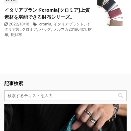
イタリアブランドcromia[クロミア]上質
素材を堪能できる財布シリーズ。
2022/10/18
cromia
,
イタリアブランド
,
イ
タリア製
,
クロミア
,
バッグ
,
メルマガ20190401
,
財
布
,
長財布
記事検索