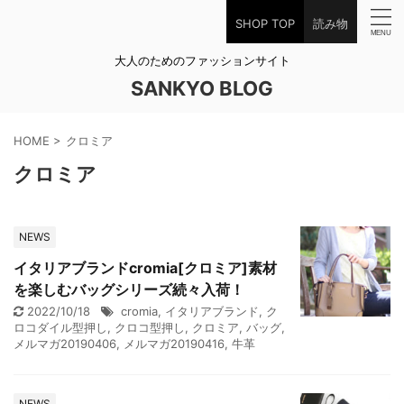
SHOP TOP
読み物
大人のためのファッションサイト
SANKYO BLOG
HOME
>
クロミア
クロミア
NEWS
イタリアブランドcromia[クロミア]素材
を楽しむバッグシリーズ続々入荷！
2022/10/18
cromia
,
イタリアブランド
,
ク
ロコダイル型押し
,
クロコ型押し
,
クロミア
,
バッグ
,
メルマガ20190406
,
メルマガ20190416
,
牛革
NEWS