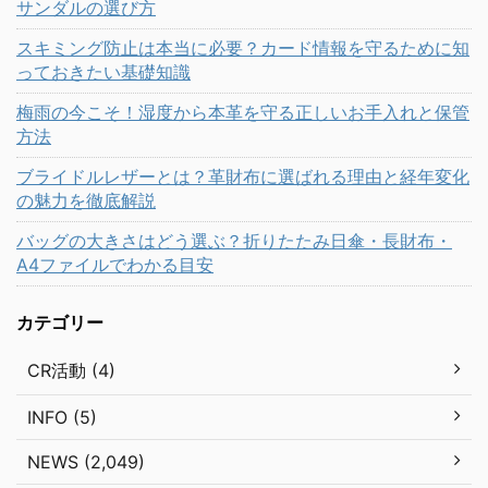
サンダルの選び方
スキミング防止は本当に必要？カード情報を守るために知
っておきたい基礎知識
梅雨の今こそ！湿度から本革を守る正しいお手入れと保管
方法
ブライドルレザーとは？革財布に選ばれる理由と経年変化
の魅力を徹底解説
バッグの大きさはどう選ぶ？折りたたみ日傘・長財布・
A4ファイルでわかる目安
カテゴリー
CR活動 (4)
INFO (5)
NEWS (2,049)