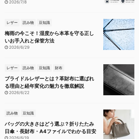
2026/7/8
レザー
読み物
豆知識
梅雨の今こそ！湿度から本革を守る正し
いお手入れと保管方法
2026/6/29
レザー
読み物
豆知識
財布
ブライドルレザーとは？革財布に選ばれ
る理由と経年変化の魅力を徹底解説
2026/6/22
読み物
豆知識
バッグの大きさはどう選ぶ？折りたたみ
日傘・長財布・A4ファイルでわかる目安
2026/6/19