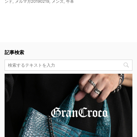
ンド
,
メルマガ20190219
,
メンズ
,
牛革
記事検索