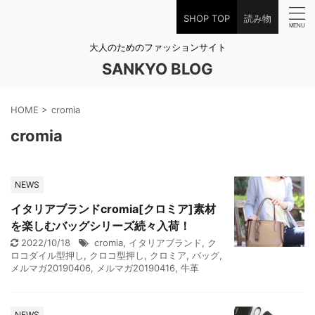
SHOP TOP
読み物
大人のためのファッションサイト
SANKYO BLOG
HOME
>
cromia
cromia
NEWS
イタリアブランドcromia[クロミア]素材
を楽しむバッグシリーズ続々入荷！
2022/10/18
cromia
,
イタリアブランド
,
ク
ロコダイル型押し
,
クロコ型押し
,
クロミア
,
バッグ
,
メルマガ20190406
,
メルマガ20190416
,
牛革
NEWS