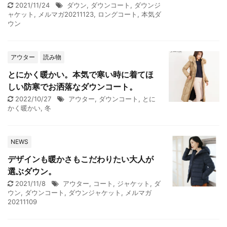
2021/11/24
ダウン
,
ダウンコート
,
ダウンジ
ャケット
,
メルマガ20211123
,
ロングコート
,
本気ダ
ウン
アウター
読み物
とにかく暖かい。本気で寒い時に着てほ
しい防寒でお洒落なダウンコート。
2022/10/27
アウター
,
ダウンコート
,
とに
かく暖かい
,
冬
NEWS
デザインも暖かさもこだわりたい大人が
選ぶダウン。
2021/11/8
アウター
,
コート
,
ジャケット
,
ダ
ウン
,
ダウンコート
,
ダウンジャケット
,
メルマガ
20211109