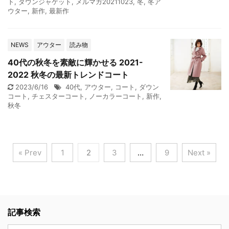
ト
,
ダウンジャケット
,
メルマガ20211023
,
冬
,
冬ア
ウター
,
新作
,
最新作
NEWS
アウター
読み物
40代の秋冬を素敵に輝かせる 2021-
2022 秋冬の最新トレンドコート
2023/6/16
40代
,
アウター
,
コート
,
ダウン
コート
,
チェスターコート
,
ノーカラーコート
,
新作
,
秋冬
« Prev
1
2
3
…
9
Next »
記事検索