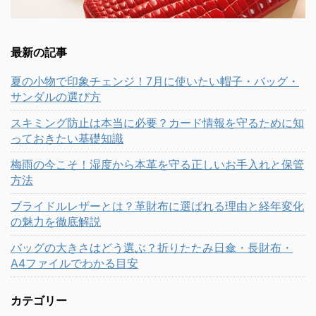
最新の記事
夏の小物で印象チェンジ！7月に使いたい帽子・バッグ・
サンダルの選び方
スキミング防止は本当に必要？カード情報を守るために知
っておきたい基礎知識
梅雨の今こそ！湿度から本革を守る正しいお手入れと保管
方法
ブライドルレザーとは？革財布に選ばれる理由と経年変化
の魅力を徹底解説
バッグの大きさはどう選ぶ？折りたたみ日傘・長財布・
A4ファイルでわかる目安
カテゴリー