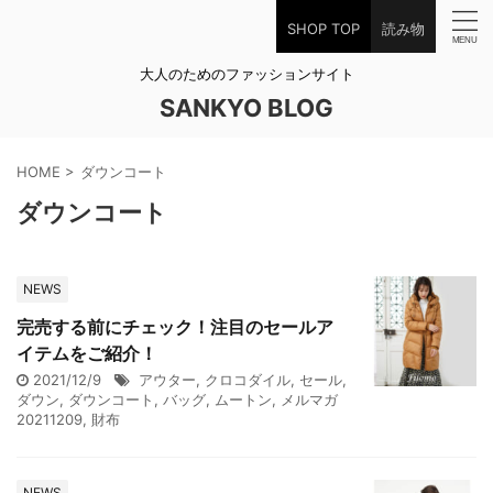
SHOP TOP
読み物
大人のためのファッションサイト
SANKYO BLOG
HOME
>
ダウンコート
ダウンコート
NEWS
完売する前にチェック！注目のセールア
イテムをご紹介！
2021/12/9
アウター
,
クロコダイル
,
セール
,
ダウン
,
ダウンコート
,
バッグ
,
ムートン
,
メルマガ
20211209
,
財布
NEWS