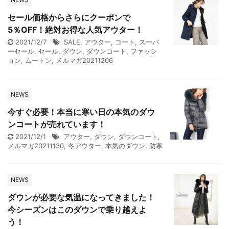
セール価格からさらにクーポンで
5％OFF！絶対お得な人気アウター！
2021/12/7
SALE
,
アウター
,
コート
,
スーパ
ーセール
,
セール
,
ダウン
,
ダウンコート
,
ファッシ
ョン
,
ムートン
,
メルマガ20211206
NEWS
今すぐ必要！本当に寒い日の本気のダウ
ンコートが売れています！
2021/12/1
アウター
,
ダウン
,
ダウンコート
,
メルマガ20211130
,
冬アウター
,
本気のダウン
,
防寒
NEWS
ダウンが必要な気温になってきました！
今シーズンはこのダウンで乗り越えよ
う！