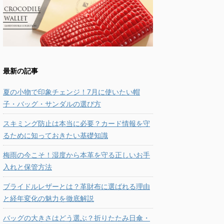
最新の記事
夏の小物で印象チェンジ！7月に使いたい帽
子・バッグ・サンダルの選び方
スキミング防止は本当に必要？カード情報を守
るために知っておきたい基礎知識
梅雨の今こそ！湿度から本革を守る正しいお手
入れと保管方法
ブライドルレザーとは？革財布に選ばれる理由
と経年変化の魅力を徹底解説
バッグの大きさはどう選ぶ？折りたたみ日傘・