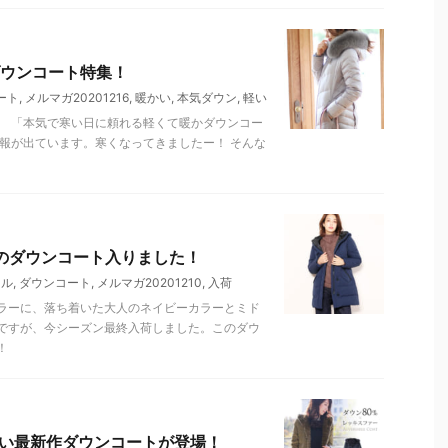
ウンコート特集！
ート
,
メルマガ20201216
,
暖かい
,
本気ダウン
,
軽い
。 「本気で寒い日に頼れる軽くて暖かダウンコー
報が出ています。寒くなってきましたー！ そんな
気のダウンコート入りました！
ール
,
ダウンコート
,
メルマガ20201210
,
入荷
ラーに、落ち着いた大人のネイビーカラーとミド
ですが、今シーズン最終入荷しました。このダウ
！
暖かい最新作ダウンコートが登場！