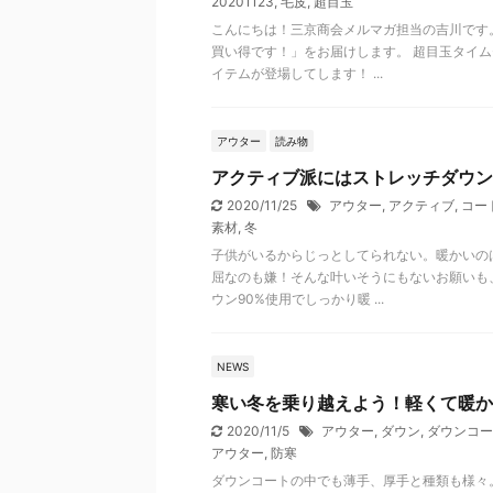
20201123
,
毛皮
,
超目玉
こんにちは！三京商会メルマガ担当の吉川です
買い得です！」をお届けします。 超目玉タイ
イテムが登場してします！ ...
アウター
読み物
アクティブ派にはストレッチダウン
2020/11/25
アウター
,
アクティブ
,
コー
素材
,
冬
子供がいるからじっとしてられない。暖かいの
屈なのも嫌！そんな叶いそうにもないお願いも
ウン90%使用でしっかり暖 ...
NEWS
寒い冬を乗り越えよう！軽くて暖か
2020/11/5
アウター
,
ダウン
,
ダウンコー
アウター
,
防寒
ダウンコートの中でも薄手、厚手と種類も様々