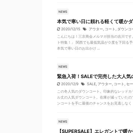
NEWS
本気で寒い日に頼れる軽くて暖かダ
2020/12/15
アウター
,
コート
,
ダウンコ
こんにちは！三京商会メルマガ担当の吉川です
ト特集！」 関西でも最低気温が０度を下回る予
本気で寒い日のお出かけ ...
NEWS
緊急入荷！SALEで完売した大人
2020/12/9
SALE
,
アウター
,
コート
,
セ
この冬人気のダウンコート。印象的なレッドカ
ル丈の人気ダウンコート。在庫が減っていたの
ンコートを手に最後のチャンスをお見逃しなく
NEWS
【SUPERSALE】エレガントで