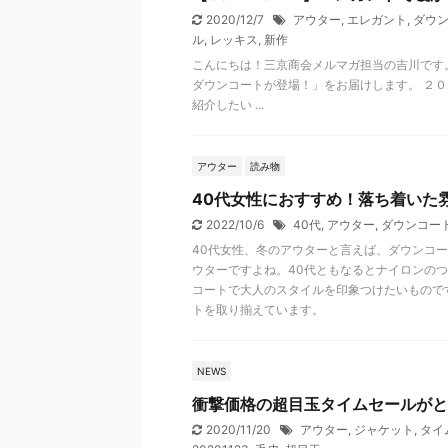
2020/12/7
アウター
,
エレガント
,
ダウ
ル
,
レッキス
,
新作
こんにちは！三京商会メルマガ担当の吉川です。 
ダウンコートが登場！」をお届けします。 ２０２
紹介したい ...
アウター
読み物
40代女性におすすめ！落ち着いた
2022/10/6
40代
,
アウター
,
ダウンコー
40代女性、冬のアウターと言えば、ダウンコ
ウターですよね。40代ともなるとナイロンの
コートで大人のスタイルを印象つけたいもので
トを取り揃えています。
NEWS
衝撃価格の超目玉タイムセールがと
2020/11/20
アウター
,
ジャケット
,
タイ