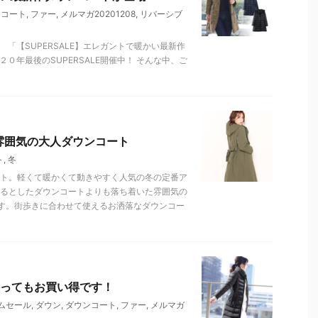
ンコート
,
ファー
,
メルマガ20201208
,
リバーシブ
「【SUPERSALE】エレガントで暖かい最新作
０年最後のSUPERSALE開催中！ そんな中、ご
雰囲気の大人ダウンコート
ト
,
冬
ート。軽くて暖かくて動きやすく人気の冬の定番ア
つるとしたダウンコートよりも落ち着いた雰囲気の
す。街歩きに合わせて使えるお洒落なダウンコー
ってもお買い得です！
ムセール
,
ダウン
,
ダウンコート
,
ファー
,
メルマガ