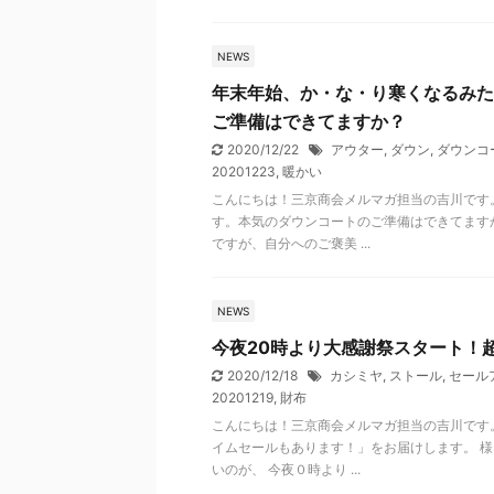
NEWS
年末年始、か・な・り寒くなるみた
ご準備はできてますか？
2020/12/22
アウター
,
ダウン
,
ダウンコ
20201223
,
暖かい
こんにちは！三京商会メルマガ担当の吉川です
す。本気のダウンコートのご準備はできてますか
ですが、自分へのご褒美 ...
NEWS
今夜20時より大感謝祭スタート！
2020/12/18
カシミヤ
,
ストール
,
セール
20201219
,
財布
こんにちは！三京商会メルマガ担当の吉川です。
イムセールもあります！」をお届けします。 
いのが、 今夜０時より ...