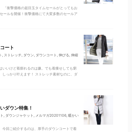
。 「衝撃価格の超目玉タイムセールがとってもお
ムセールを開催！衝撃価格にて大変多数のセールア
コート
ト
,
ストレッチ
,
ダウン
,
ダウンコート
,
伸びる
,
伸縮
はいいけど着膨れるのは嫌。でも着痩せしても窮
、しっかり叶えます！ ストレッチ素材なのに、ダ
いダウン特集！
ト
,
ダウンジャケット
,
メルマガ20201106
,
暖かい
。今回ご紹介するのは、厚手のダウンコートで着