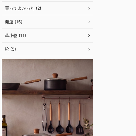
買ってよかった (2)
開運 (15)
革小物 (11)
靴 (5)