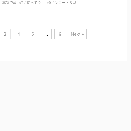
。本気で寒い時に使って欲しいダウンコート３型
3
4
5
…
9
Next »