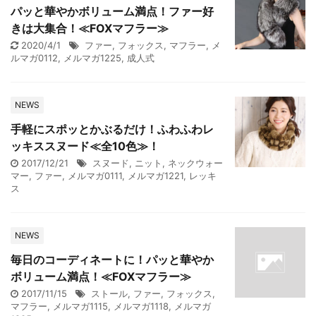
パッと華やかボリューム満点！ファー好
きは大集合！≪FOXマフラー≫
2020/4/1
ファー
,
フォックス
,
マフラー
,
メ
ルマガ0112
,
メルマガ1225
,
成人式
NEWS
手軽にスポッとかぶるだけ！ふわふわレ
ッキススヌード≪全10色≫！
2017/12/21
スヌード
,
ニット
,
ネックウォー
マー
,
ファー
,
メルマガ0111
,
メルマガ1221
,
レッキ
ス
NEWS
毎日のコーディネートに！パッと華やか
ボリューム満点！≪FOXマフラー≫
2017/11/15
ストール
,
ファー
,
フォックス
,
マフラー
,
メルマガ1115
,
メルマガ1118
,
メルマガ