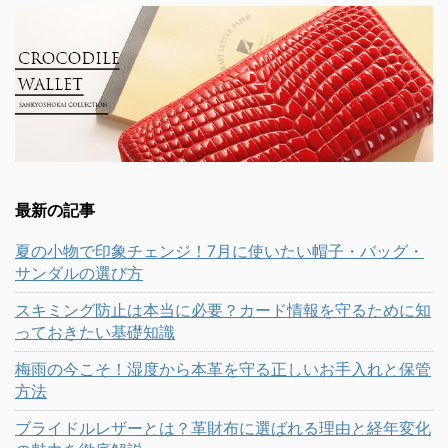
最新の記事
夏の小物で印象チェンジ！7月に使いたい帽子・バッグ・
サンダルの選び方
スキミング防止は本当に必要？カード情報を守るために知
っておきたい基礎知識
梅雨の今こそ！湿度から本革を守る正しいお手入れと保管
方法
ブライドルレザーとは？革財布に選ばれる理由と経年変化