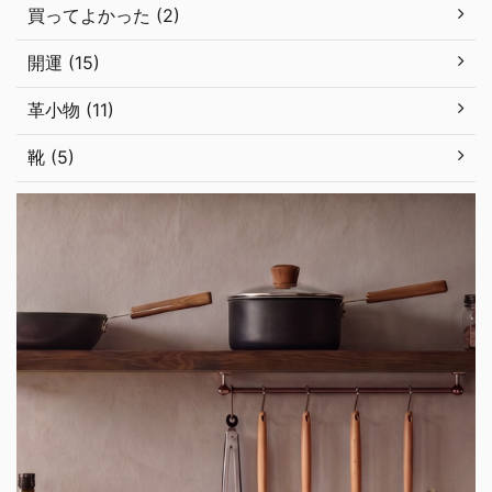
買ってよかった (2)
開運 (15)
革小物 (11)
靴 (5)