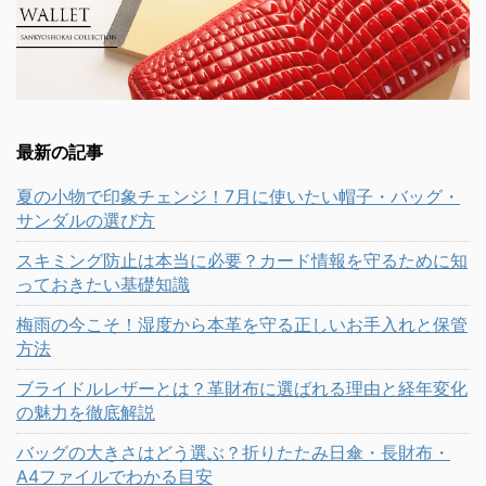
最新の記事
夏の小物で印象チェンジ！7月に使いたい帽子・バッグ・
サンダルの選び方
スキミング防止は本当に必要？カード情報を守るために知
っておきたい基礎知識
梅雨の今こそ！湿度から本革を守る正しいお手入れと保管
方法
ブライドルレザーとは？革財布に選ばれる理由と経年変化
の魅力を徹底解説
バッグの大きさはどう選ぶ？折りたたみ日傘・長財布・
A4ファイルでわかる目安