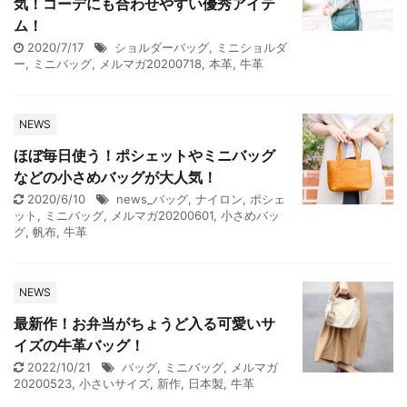
気！コーデにも合わせやすい優秀アイテ
ム！
2020/7/17
ショルダーバッグ
,
ミニショルダ
ー
,
ミニバッグ
,
メルマガ20200718
,
本革
,
牛革
NEWS
ほぼ毎日使う！ポシェットやミニバッグ
などの小さめバッグが大人気！
2020/6/10
news_バッグ
,
ナイロン
,
ポシェ
ット
,
ミニバッグ
,
メルマガ20200601
,
小さめバッ
グ
,
帆布
,
牛革
NEWS
最新作！お弁当がちょうど入る可愛いサ
イズの牛革バッグ！
2022/10/21
バッグ
,
ミニバッグ
,
メルマガ
20200523
,
小さいサイズ
,
新作
,
日本製
,
牛革