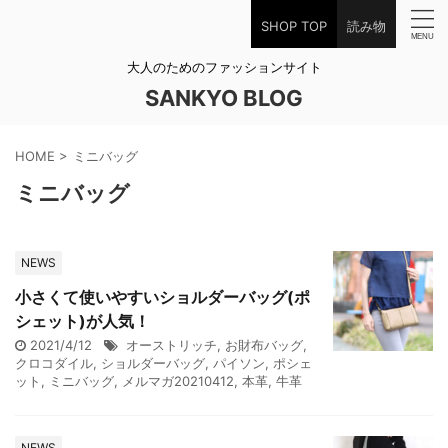
SHOP TOP
読み物
大人のためのファッションサイト
SANKYO BLOG
HOME
>
ミニバッグ
ミニバッグ
NEWS
小さくて使いやすいショルダーバッグ(ポ
シェット)が人気！
2021/4/12
オーストリッチ
,
お財布バッグ
,
クロコダイル
,
ショルダーバッグ
,
パイソン
,
ポシェ
ット
,
ミニバッグ
,
メルマガ20210412
,
本革
,
牛革
NEWS