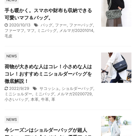
手も暖かく。スマホや財布も収納できる
可愛いマフ＆バッグ。
2020/10/13
バッグ
,
ファー
,
ファーバッグ
,
ファーマフ
,
マフ
,
ミニバッグ
,
メルマガ20201014
,
毛皮
NEWS
荷物が大きめな人はコレ！小さめな人は
コレ！おすすめミニショルダーバッグを
徹底解説！
2022/9/29
サコッシュ
,
ショルダーバッグ
,
ミニショルダー
,
ミニバッグ
,
メルマガ20200729
,
小さいバッグ
,
本革
,
牛革
,
革
NEWS
今シーズンはショルダーバッグが超人