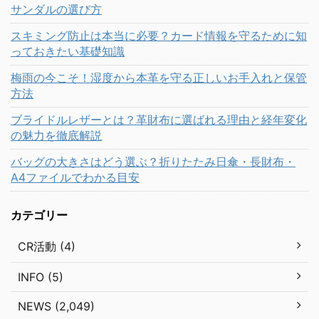
サンダルの選び方
スキミング防止は本当に必要？カード情報を守るために知
っておきたい基礎知識
梅雨の今こそ！湿度から本革を守る正しいお手入れと保管
方法
ブライドルレザーとは？革財布に選ばれる理由と経年変化
の魅力を徹底解説
バッグの大きさはどう選ぶ？折りたたみ日傘・長財布・
A4ファイルでわかる目安
カテゴリー
CR活動 (4)
INFO (5)
NEWS (2,049)