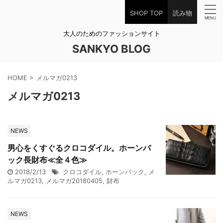
SHOP TOP
読み物
大人のためのファッションサイト
SANKYO BLOG
HOME
>
メルマガ0213
メルマガ0213
NEWS
男心をくすぐるクロコダイル。ホーンバ
ック長財布≪全４色≫
2018/2/13
クロコダイル
,
ホーンバック
,
メ
ルマガ0213
,
メルマガ20180405
,
財布
NEWS