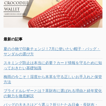
最新の記事
夏の小物で印象チェンジ！7月に使いたい帽子・バッグ・
サンダルの選び方
スキミング防止は本当に必要？カード情報を守るために知
っておきたい基礎知識
梅雨の今こそ！湿度から本革を守る正しいお手入れと保管
方法
ブライドルレザーとは？革財布に選ばれる理由と経年変化
の魅力を徹底解説
バッグの大きさはどう選ぶ？折りたたみ日傘・長財布・