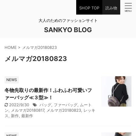
SHOP TOP
読み物
大人のためのファッションサイト
SANKYO BLOG
HOME
>
メルマガ20180823
メルマガ20180823
NEWS
冬物先取りの最新作！ふわふわ可愛いフ
ァーバッグ≪３型≫！
2022/9/30
バッグ
,
ファーバッグ
,
ムート
ン
,
メルマガ20180817
,
メルマガ20180823
,
レッキ
ス
,
新作
,
最新作
NEWS