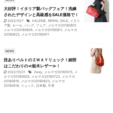
大好評！イタリア製バッグフェア！洗練
されたデザインと高級感をSALE価格で！
2022/10/7
HALEINE
,
RIPANI
,
SALE
,
イタリ
ア製
,
セール
,
バッグ
,
フェア
,
メルマガ20180801
,
メルマガ20180806
,
メルマガ20180811
,
メルマガ
20180823
,
メルマガ20180911
NEWS
技ありベルトの２ＷＡＹリュック！細部
はこだわりの≪栃木レザー≫！
2022/10/21
2way
,
メルマガ20180515
,
メ
ルマガ20180629
,
メルマガ20180723
,
メルマガ
20180816
,
メルマガ20180823
,
メルマガ
20180918
,
リュック
,
日本製
,
牛革