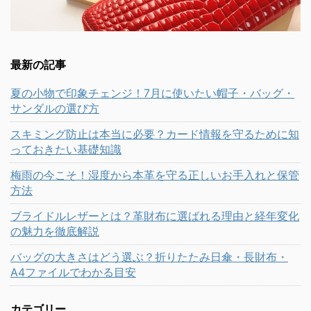
最新の記事
夏の小物で印象チェンジ！7月に使いたい帽子・バッグ・
サンダルの選び方
スキミング防止は本当に必要？カード情報を守るために知
っておきたい基礎知識
梅雨の今こそ！湿度から本革を守る正しいお手入れと保管
方法
ブライドルレザーとは？革財布に選ばれる理由と経年変化
の魅力を徹底解説
バッグの大きさはどう選ぶ？折りたたみ日傘・長財布・
A4ファイルでわかる目安
カテゴリー