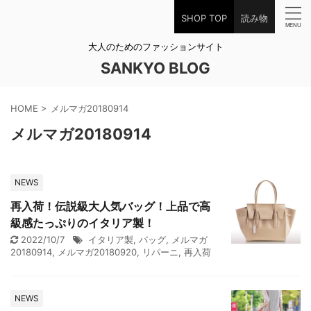
SHOP TOP
読み物
大人のためのファッションサイト
SANKYO BLOG
HOME
>
メルマガ20180914
メルマガ20180914
NEWS
再入荷！伝説級大人気バッグ！上品で高
級感たっぷりのイタリア製！
2022/10/7
イタリア製
,
バッグ
,
メルマガ
20180914
,
メルマガ20180920
,
リパーニ
,
再入荷
NEWS