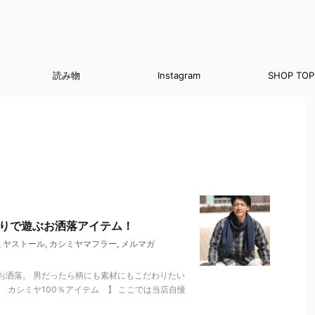
読み物
Instagram
SHOP TOP
周りで遊ぶお洒落アイテム！
ミヤストール
,
カシミヤマフラー
,
メルマガ
お洒落。 男だったら柄にも素材にもこだわりたい
 カシミヤ100％アイテム 】 ここでは当店自慢