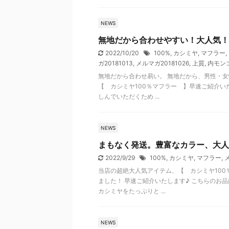
NEWS
無地だから合わせやすい！大人気！
2022/10/20
100%
,
カシミヤ
,
マフラー
,
ガ20181013
,
メルマガ20181026
,
上質
,
内モン
無地だから合わせ易い。 無地だから、男性・女
【 カシミヤ100％マフラー 】早速ご紹介い
しんでいただくため ...
NEWS
まもなく発送。豊富なカラー、大人
2022/9/29
100%
,
カシミヤ
,
マフラー
,
メ
当店の超絶大人気アイテム、【 カシミヤ100
ました！ 早速ご紹介いたします♪ こちらのお
カシミヤをたっぷりと ...
NEWS