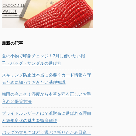
最新の記事
夏の小物で印象チェンジ！7月に使いたい帽
子・バッグ・サンダルの選び方
スキミング防止は本当に必要？カード情報を守
るために知っておきたい基礎知識
梅雨の今こそ！湿度から本革を守る正しいお手
入れと保管方法
ブライドルレザーとは？革財布に選ばれる理由
と経年変化の魅力を徹底解説
バッグの大きさはどう選ぶ？折りたたみ日傘・