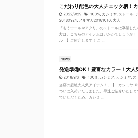
こだわり配色の大人チェック柄！カ
2022/9/29
100%
,
カシミヤ
,
ストール
,
20180924
,
メルマガ20181010
,
大人
「もうウールやアクリルのストールは卒業したい
方は、こちらのアイテムはいかがでしょうか！ 
ル 】ご紹介します！ こ ...
NEWS
発送準備OK！豊富なカラー！大人
2018/9/6
100%
,
カシミア
,
カシミヤ
,
ス
当店の超絶大人気アイテム！、【 カシミヤ10
ついに入荷いたしました、早速ご紹介いたしま
でいただくため、カシミ ...