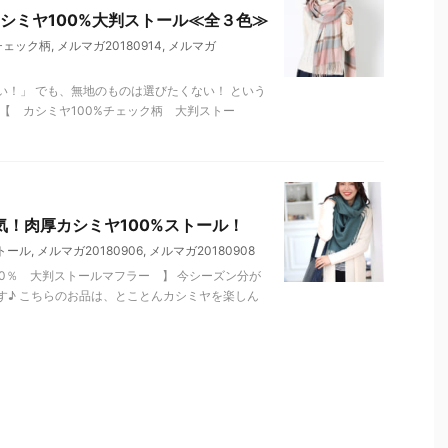
シミヤ100%大判ストール≪全３色≫
チェック柄
,
メルマガ20180914
,
メルマガ
！」 でも、無地のものは選びたくない！ という
【 カシミヤ100%チェック柄 大判ストー
気！肉厚カシミヤ100%ストール！
トール
,
メルマガ20180906
,
メルマガ20180908
0％ 大判ストールマフラー 】 今シーズン分が
す♪ こちらのお品は、とことんカシミヤを楽しん