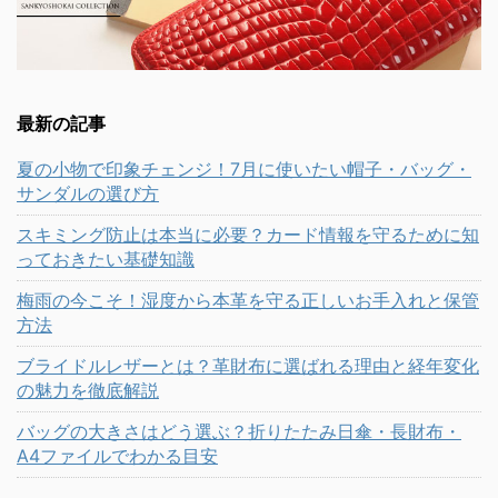
最新の記事
夏の小物で印象チェンジ！7月に使いたい帽子・バッグ・
サンダルの選び方
スキミング防止は本当に必要？カード情報を守るために知
っておきたい基礎知識
梅雨の今こそ！湿度から本革を守る正しいお手入れと保管
方法
ブライドルレザーとは？革財布に選ばれる理由と経年変化
の魅力を徹底解説
バッグの大きさはどう選ぶ？折りたたみ日傘・長財布・
A4ファイルでわかる目安