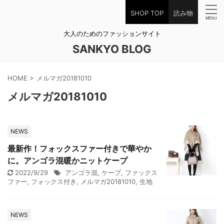
SHOP TOP
読み物
大人のためのファッションサイト
SANKYO BLOG
HOME
>
メルマガ20181010
メルマガ20181010
NEWS
最新作！フォックスファー付きで華やか
に。アンゴラ混暖かニットケープ
2022/9/29
アンゴラ混
,
ケープ
,
ファックス
ファー
,
フォックス付き
,
メルマガ20181010
,
生地
NEWS