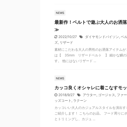
NEWS
最新作！ベルトで遊ぶ大人のお洒落
≫
2022/10/27
ダイヤモンドパイソン
,
ベ
ズ
,
リザード
素材にこだわる大人の男性のお洒落アイテムが
は【 35mm リザードベルト 】 細かな鱗
す。 他にはないリザード ...
NEWS
カッコ良くオシャレに着こなすモッ
2018/9/27
アウター
,
ゴージャス
,
ファー
ッズコート
,
ラクーン
カッコいい大人のカジュアルスタイルを演出す
ご紹介します！ こちらのお品。 フード周りに
とトリミングし、カジュ ...