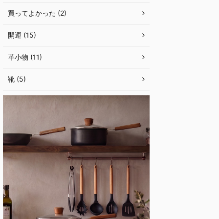
買ってよかった (2)
開運 (15)
革小物 (11)
靴 (5)