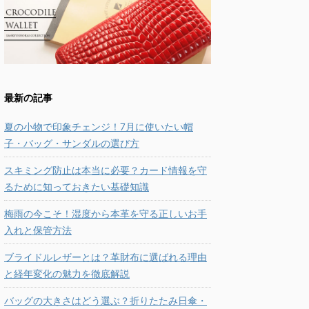
最新の記事
夏の小物で印象チェンジ！7月に使いたい帽
子・バッグ・サンダルの選び方
スキミング防止は本当に必要？カード情報を守
るために知っておきたい基礎知識
梅雨の今こそ！湿度から本革を守る正しいお手
入れと保管方法
ブライドルレザーとは？革財布に選ばれる理由
と経年変化の魅力を徹底解説
バッグの大きさはどう選ぶ？折りたたみ日傘・