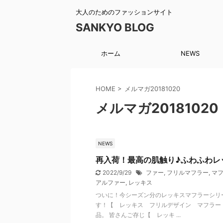
大人のためのファッションサイト
SANKYO BLOG
ホーム
NEWS
HOME
>
メルマガ20181020
メルマガ20181020
NEWS
再入荷！最高の肌触り♪ふわふわレ
2022/9/29
ファー
,
フリルマフラー
,
マ
アルファー
,
レッキス
ついに！今シーズン分のレッキスマフラーシリ
す！【 レッキス フリルデザイン マフラー
品。 皆さんご存じ【 レッキ ...