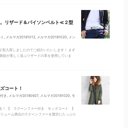
。リザード＆パイソンベルト≪２型
ルト
,
メルマガ20181012
,
メルマガ20181020
,
メン
２型入荷しましたのでご紹介いたいします！ まず
の斑紋が美しく並ぶリザードの革を使用していま
ズコート！
付き
,
メルマガ20180927
,
メルマガ20181020
,
モ
る！ 【 ラクーンファー付き モッズコート 】
ボリューム満点のラクーンファーを贅沢にたっぷり